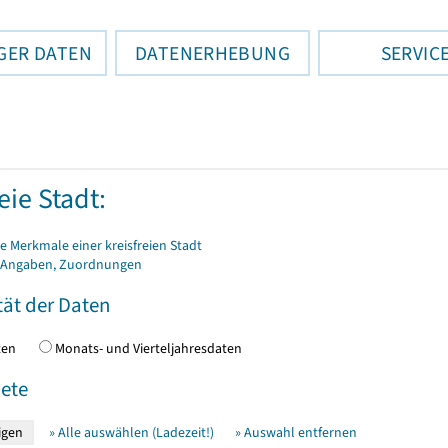
GER DATEN
DATENERHEBUNG
SERVIC
eie Stadt:
 Merkmale einer kreisfreien Stadt
 Angaben, Zuordnungen
tät der Daten
daten
Monats- und Vierteljahresdaten
ete
» Alle auswählen (Ladezeit!)
» Auswahl entfernen