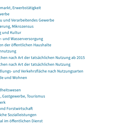
smarkt, Erwerbstätigkeit
werbe
u und Verarbeitendes Gewerbe
erung, Mikrozensus
g und Kultur
e- und Wasserversorgung
en der öffentlichen Haushalte
nnutzung
chen nach Art der tatsächlichen Nutzung ab 2015
chen nach Art der tatsächlichen Nutzung
dlungs- und Verkehrsfläche nach Nutzungsarten
de und Wohnen
dheitswesen
, Gastgewerbe, Tourismus
erk
und Forstwirtschaft
iche Sozialleistungen
al im öffentlichen Dienst