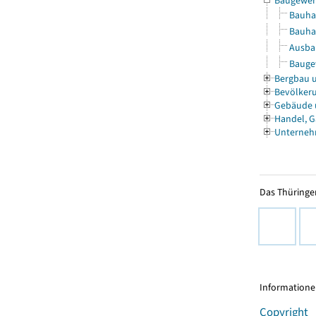
Baugewe
Bauha
Bauha
Ausbau
Baugew
Bergbau 
Bevölkeru
Gebäude
Handel, G
Unterneh
Das Thüringer
Informationen
Copyright