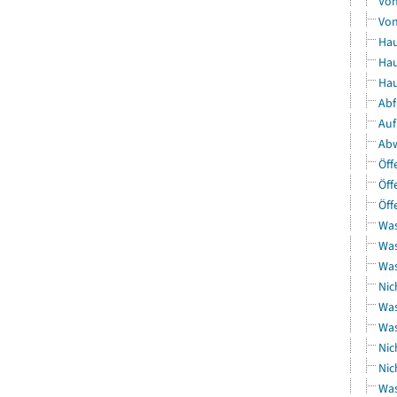
Von
Von
Hau
Hau
Hau
Abf
Auf
Abw
Öff
Öff
Öff
Was
Was
Was
Nic
Was
Was
Nic
Nic
Was