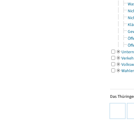
Was
Nic
Nic
Klä
Gew
Öff
Öff
Untern
Verkeh
Volksw
Wahle
Das Thüringer