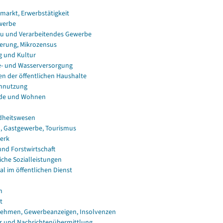
smarkt, Erwerbstätigkeit
werbe
u und Verarbeitendes Gewerbe
erung, Mikrozensus
g und Kultur
e- und Wasserversorgung
en der öffentlichen Haushalte
nnutzung
de und Wohnen
dheitswesen
, Gastgewerbe, Tourismus
erk
und Forstwirtschaft
iche Sozialleistungen
al im öffentlichen Dienst
n
t
ehmen, Gewerbeanzeigen, Insolvenzen
r und Nachrichtenübermittlung