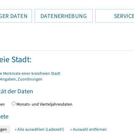
GER DATEN
DATENERHEBUNG
SERVIC
eie Stadt:
 Merkmale einer kreisfreien Stadt
 Angaben, Zuordnungen
tät der Daten
daten
Monats- und Vierteljahresdaten
ete
» Alle auswählen (Ladezeit!)
» Auswahl entfernen