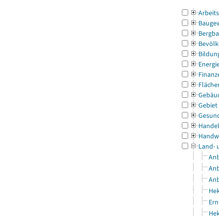
Arbeit
Bauge
Bergba
Bevölk
Bildun
Energi
Finanz
Fläche
Gebäu
Gebiet
Gesun
Handel
Handw
Land- 
Anb
Anb
Anb
Hek
Ern
Hek