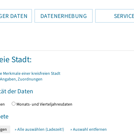
GER DATEN
DATENERHEBUNG
SERVIC
eie Stadt:
 Merkmale einer kreisfreien Stadt
 Angaben, Zuordnungen
tät der Daten
daten
Monats- und Vierteljahresdaten
ete
» Alle auswählen (Ladezeit!)
» Auswahl entfernen