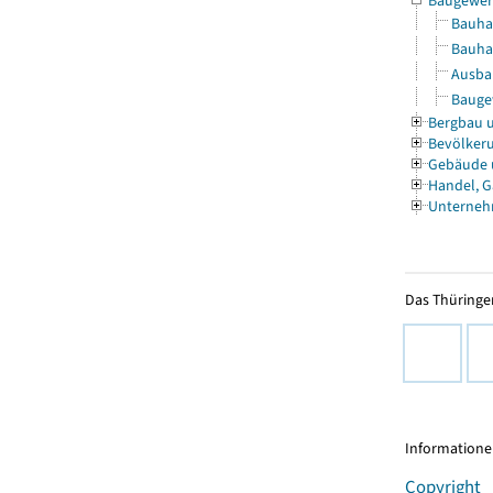
Baugewe
Bauha
Bauha
Ausbau
Baugew
Bergbau 
Bevölkeru
Gebäude
Handel, G
Unterneh
Das Thüringer
Informationen
Copyright