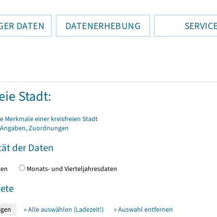
GER DATEN
DATENERHEBUNG
SERVIC
eie Stadt:
 Merkmale einer kreisfreien Stadt
 Angaben, Zuordnungen
tät der Daten
daten
Monats- und Vierteljahresdaten
ete
» Alle auswählen (Ladezeit!)
» Auswahl entfernen