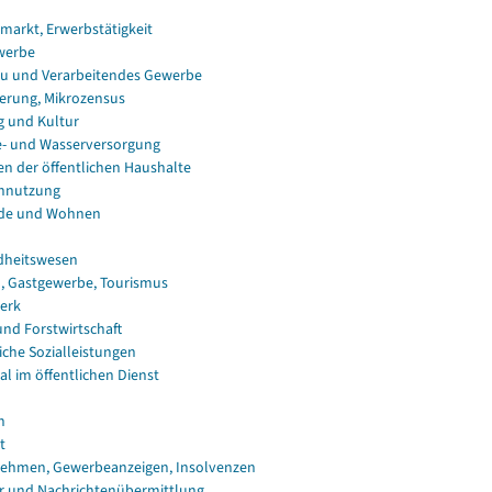
smarkt, Erwerbstätigkeit
werbe
u und Verarbeitendes Gewerbe
erung, Mikrozensus
g und Kultur
e- und Wasserversorgung
en der öffentlichen Haushalte
nnutzung
de und Wohnen
dheitswesen
, Gastgewerbe, Tourismus
erk
und Forstwirtschaft
iche Sozialleistungen
al im öffentlichen Dienst
n
t
ehmen, Gewerbeanzeigen, Insolvenzen
r und Nachrichtenübermittlung