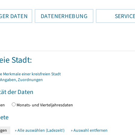
GER DATEN
DATENERHEBUNG
SERVIC
eie Stadt:
 Merkmale einer kreisfreien Stadt
 Angaben, Zuordnungen
tät der Daten
daten
Monats- und Vierteljahresdaten
ete
» Alle auswählen (Ladezeit!)
» Auswahl entfernen