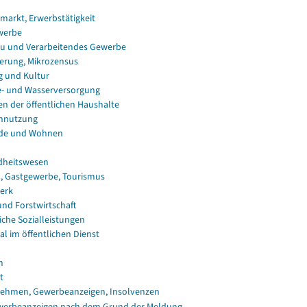
smarkt, Erwerbstätigkeit
werbe
u und Verarbeitendes Gewerbe
erung, Mikrozensus
g und Kultur
e- und Wasserversorgung
en der öffentlichen Haushalte
nnutzung
de und Wohnen
dheitswesen
, Gastgewerbe, Tourismus
erk
und Forstwirtschaft
iche Sozialleistungen
al im öffentlichen Dienst
n
t
ehmen, Gewerbeanzeigen, Insolvenzen
erbeanzeigen nach dem Grund der Meldung