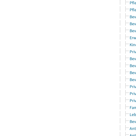
Pfl
Pfl
Bev
Bev
Bev
Erw
Kin
Pri
Bev
Bev
Bev
Bev
Pri
Pri
Pri
Fam
Leb
Bev
Ant
Ant