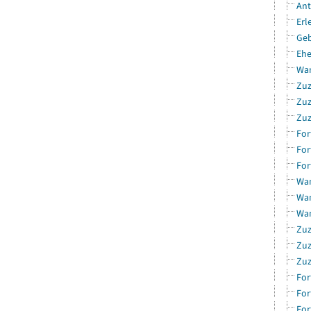
Ant
Erl
Geb
Ehe
Wan
Zuz
Zuz
Zuz
For
For
For
Wan
Wan
Wan
Zuz
Zuz
Zuz
For
For
For