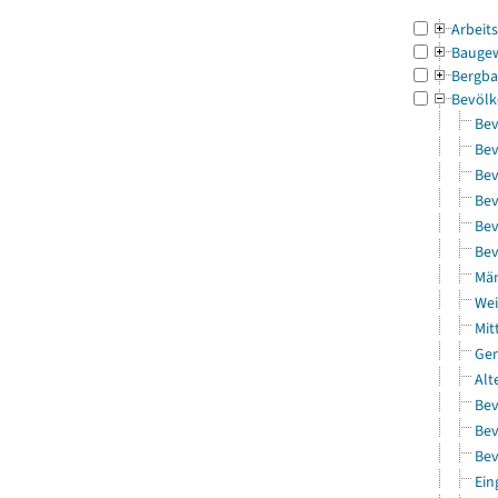
Arbeit
Bauge
Bergba
Bevölk
Bev
Bev
Bev
Bev
Bev
Bev
Män
Wei
Mit
Gem
Alt
Bev
Bev
Bev
Ein