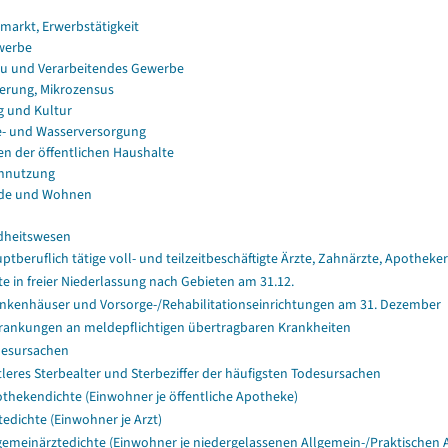
smarkt, Erwerbstätigkeit
werbe
u und Verarbeitendes Gewerbe
erung, Mikrozensus
g und Kultur
e- und Wasserversorgung
en der öffentlichen Haushalte
nnutzung
de und Wohnen
dheitswesen
ptberuflich tätige voll- und teilzeitbeschäftigte Ärzte, Zahnärzte, Apothe
te in freier Niederlassung nach Gebieten am 31.12.
nkenhäuser und Vorsorge-/Rehabilitationseinrichtungen am 31. Dezember
rankungen an meldepflichtigen übertragbaren Krankheiten
esursachen
tleres Sterbealter und Sterbeziffer der häufigsten Todesursachen
thekendichte (Einwohner je öffentliche Apotheke)
tedichte (Einwohner je Arzt)
gemeinärztedichte (Einwohner je niedergelassenen Allgemein-/Praktischen A