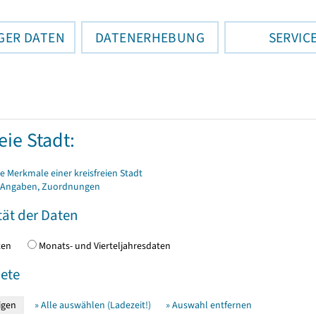
GER DATEN
DATENERHEBUNG
SERVIC
eie Stadt:
 Merkmale einer kreisfreien Stadt
 Angaben, Zuordnungen
tät der Daten
daten
Monats- und Vierteljahresdaten
ete
» Alle auswählen (Ladezeit!)
» Auswahl entfernen