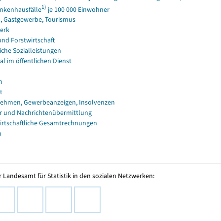
1)
nkenhausfälle
je 100 000 Einwohner
, Gastgewerbe, Tourismus
erk
und Forstwirtschaft
iche Sozialleistungen
al im öffentlichen Dienst
n
t
ehmen, Gewerbeanzeigen, Insolvenzen
r und Nachrichtenübermittlung
irtschaftliche Gesamtrechnungen
n
 Landesamt für Statistik in den sozialen Netzwerken: