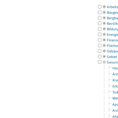
Arbeit
Bauge
Bergba
Bevölk
Bildun
Energi
Finanz
Fläche
Gebäu
Gebiet
Gesun
Hau
Ärz
Kra
Erk
Tod
Mit
Apo
Ärz
All