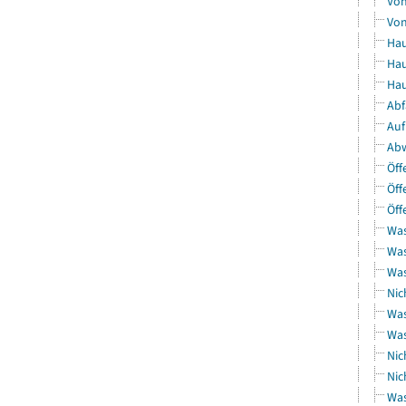
Von
Von
Hau
Hau
Hau
Abf
Auf
Abw
Öff
Öff
Öff
Was
Was
Was
Nic
Was
Was
Nic
Nic
Was