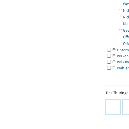
Was
Nic
Nic
Klä
Gew
Öff
Öff
Untern
Verkeh
Volksw
Wahle
Das Thüringer