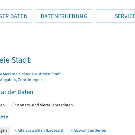
GER DATEN
DATENERHEBUNG
SERVIC
eie Stadt:
 Merkmale einer kreisfreien Stadt
 Angaben, Zuordnungen
tät der Daten
daten
Monats- und Vierteljahresdaten
ete
» Alle auswählen (Ladezeit!)
» Auswahl entfernen