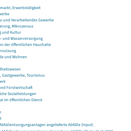
smarkt, Erwerbstätigkeit
werbe
u und Verarbeitendes Gewerbe
erung, Mikrozensus
g und Kultur
e- und Wasserversorgung
en der öffentlichen Haushalte
nnutzung
de und Wohnen
dheitswesen
, Gastgewerbe, Tourismus
erk
und Forstwirtschaft
iche Sozialleistungen
al im öffentlichen Dienst
n
t
Abfallentsorgungsanlagen angelieferte Abfälle (Input)