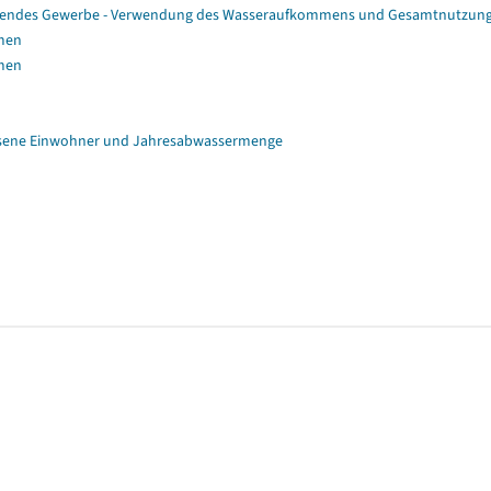
eitendes Gewerbe - Verwendung des Wasseraufkommens und Gesamtnutzun
mmen
mmen
ssene Einwohner und Jahresabwassermenge