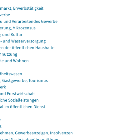
smarkt, Erwerbstätigkeit
werbe
u und Verarbeitendes Gewerbe
erung, Mikrozensus
g und Kultur
e- und Wasserversorgung
en der öffentlichen Haushalte
nnutzung
de und Wohnen
dheitswesen
, Gastgewerbe, Tourismus
erk
und Forstwirtschaft
iche Sozialleistungen
al im öffentlichen Dienst
n
t
ehmen, Gewerbeanzeigen, Insolvenzen
r und Nachrichtenübermittlung