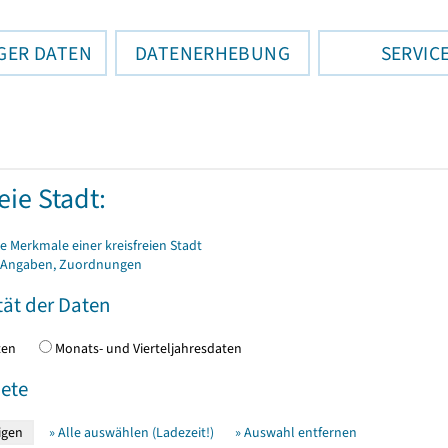
GER DATEN
DATENERHEBUNG
SERVIC
eie Stadt:
 Merkmale einer kreisfreien Stadt
 Angaben, Zuordnungen
tät der Daten
daten
Monats- und Vierteljahresdaten
ete
» Alle auswählen (Ladezeit!)
» Auswahl entfernen