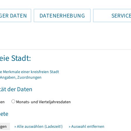
GER DATEN
DATENERHEBUNG
SERVIC
eie Stadt:
 Merkmale einer kreisfreien Stadt
 Angaben, Zuordnungen
tät der Daten
daten
Monats- und Vierteljahresdaten
ete
» Alle auswählen (Ladezeit!)
» Auswahl entfernen