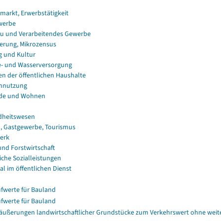
smarkt, Erwerbstätigkeit
werbe
u und Verarbeitendes Gewerbe
erung, Mikrozensus
g und Kultur
e- und Wasserversorgung
en der öffentlichen Haushalte
nnutzung
de und Wohnen
dheitswesen
, Gastgewerbe, Tourismus
erk
und Forstwirtschaft
iche Sozialleistungen
al im öffentlichen Dienst
fwerte für Bauland
fwerte für Bauland
äußerungen landwirtschaftlicher Grundstücke zum Verkehrswert ohne weiter