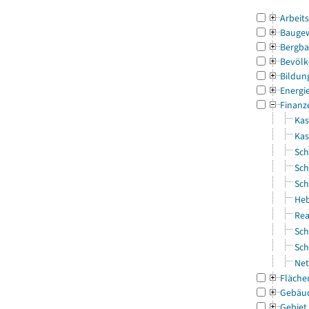
Arbeit
Bauge
Bergba
Bevölk
Bildun
Energi
Finanz
Kas
Ka
Sch
Sch
Sch
Heb
Rea
Sch
Sch
Net
Fläche
Gebäu
Gebiet