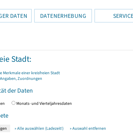
GER DATEN
DATENERHEBUNG
SERVIC
eie Stadt:
 Merkmale einer kreisfreien Stadt
 Angaben, Zuordnungen
tät der Daten
daten
Monats- und Vierteljahresdaten
ete
» Alle auswählen (Ladezeit!)
» Auswahl entfernen