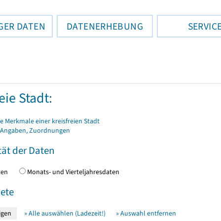
GER DATEN
DATENERHEBUNG
SERVIC
eie Stadt:
 Merkmale einer kreisfreien Stadt
 Angaben, Zuordnungen
tät der Daten
daten
Monats- und Vierteljahresdaten
ete
» Alle auswählen (Ladezeit!)
» Auswahl entfernen