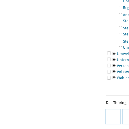
Unb
Reg
Anz
Ste
Ste
Ste
Ste
Ums
Umwel
Untern
Verkeh
Volksw
Wahle
Das Thüringer