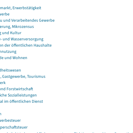
smarkt, Erwerbstätigkeit
werbe
u und Verarbeitendes Gewerbe
erung, Mikrozensus
g und Kultur
e- und Wasserversorgung
en der öffentlichen Haushalte
nnutzung
de und Wohnen
dheitswesen
, Gastgewerbe, Tourismus
erk
und Forstwirtschaft
iche Sozialleistungen
al im öffentlichen Dienst
n
erbesteuer
perschaftsteuer