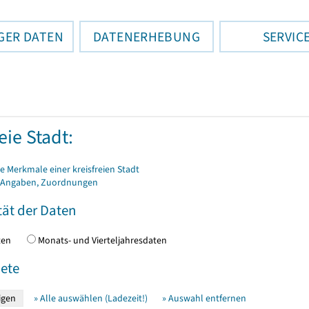
GER DATEN
DATENERHEBUNG
SERVIC
eie Stadt:
 Merkmale einer kreisfreien Stadt
 Angaben, Zuordnungen
tät der Daten
daten
Monats- und Vierteljahresdaten
ete
» Alle auswählen (Ladezeit!)
» Auswahl entfernen