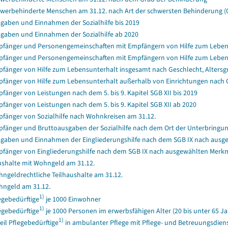
werbehinderte Menschen am 31.12. nach Art der schwersten Behinderung (
gaben und Einnahmen der Sozialhilfe bis 2019
gaben und Einnahmen der Sozialhilfe ab 2020
fänger und Personengemeinschaften mit Empfängern von Hilfe zum Lebensun
fänger und Personengemeinschaften mit Empfängern von Hilfe zum Lebensun
fänger von Hilfe zum Lebensunterhalt insgesamt nach Geschlecht, Alters
fänger von Hilfe zum Lebensunterhalt außerhalb von Einrichtungen nach 
fänger von Leistungen nach dem 5. bis 9. Kapitel SGB XII bis 2019
fänger von Leistungen nach dem 5. bis 9. Kapitel SGB XII ab 2020
fänger von Sozialhilfe nach Wohnkreisen am 31.12.
fänger und Bruttoausgaben der Sozialhilfe nach dem Ort der Unterbringung
gaben und Einnahmen der Eingliederungshilfe nach dem SGB IX nach ausg
fänger von Eingliederungshilfe nach dem SGB IX nach ausgewählten Merk
shalte mit Wohngeld am 31.12.
ngeldrechtliche Teilhaushalte am 31.12.
ngeld am 31.12.
1)
egebedürftige
je 1000 Einwohner
1)
egebedürftige
je 1000 Personen im erwerbsfähigen Alter (20 bis unter 65 Ja
1)
eil Pflegebedürftige
in ambulanter Pflege mit Pflege- und Betreuungsdiens