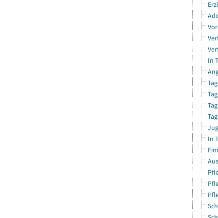
Erz
Ado
Vor
Ver
Ver
In 
Ang
Tag
Tag
Tag
Tag
Jug
In 
Ein
Aus
Pfl
Pfl
Pfl
Sch
Sch