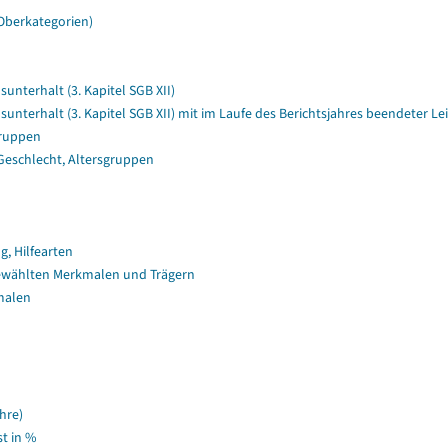
Oberkategorien)
terhalt (3. Kapitel SGB XII)
terhalt (3. Kapitel SGB XII) mit im Laufe des Berichtsjahres beendeter 
gruppen
Geschlecht, Altersgruppen
, Hilfearten
ewählten Merkmalen und Trägern
malen
hre)
t in %