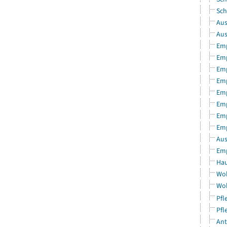
Sch
Aus
Aus
Emp
Emp
Emp
Emp
Emp
Emp
Emp
Emp
Aus
Emp
Hau
Woh
Woh
Pfl
Pfl
Ant