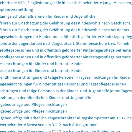
ieherische Hilfe, Eingliederungshilfe für seelisch behinderte junge Menschen, 
ptionsvermittlung
läufige Schutzmaßnahmen für Kinder und Jugendliche
fahren zur Einschätzung der Gefährdung des Kindeswohls nach Geschlecht, 
fahren zur Einschätzung der Gefährdung des Kindeswohls nach Art der neu e
Tageseinrichtungen für Kinder und in öffentlich geförderter Kindertagespf
ebote der Jugendarbeit nach Angebotsart, Stammbesuchern bzw. Teilne
espflegepersonen und in öffentlich geförderter Kindertagespflege betreute
espflegepersonen und in öffentlich geförderter Kindertagespflege betreute
eseinrichtungen für Kinder und betreute Kinder
eseinrichtungen für Kinder und betreute Kinder
endhilfeeinrichtungen und tätige Personen - Tageseinrichtungen für Kinder
Tageseinrichtungen für Kinder tätiges Personal und Tagespflegepersonen
richtungen und tätige Personen in der Kinder- und Jugendhilfe (ohne Tagese
zahlungen der öffentlichen Kinder- und Jugendhilfe
egebedürftige und Pflegeeinrichtungen
egebedürftige und Pflegeeinrichtungen
egebedürftige mit erheblich eingeschränkter Alltagskompetenz am 15.12. n
werbehinderte Menschen am 31.12. nach Altersgruppen
werbehinderte Menschen am 31.12. nach dem Grad der Behinderung