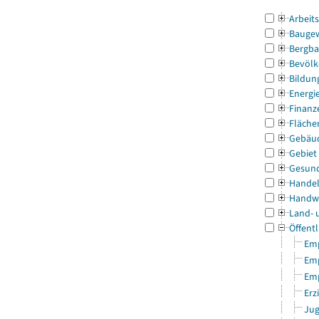
Arbeit
Bauge
Bergba
Bevölk
Bildun
Energi
Finanz
Fläche
Gebäu
Gebiet
Gesun
Handel
Handw
Land- 
Öffentl
Emp
Emp
Emp
Erz
Jug