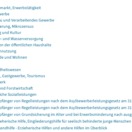
smarkt, Erwerbstätigkeit
werbe
u und Verarbeitendes Gewerbe
erung, Mikrozensus
g und Kultur
e- und Wasserversorgung
en der öffentlichen Haushalte
nnutzung
de und Wohnen
dheitswesen
, Gastgewerbe, Tourismus
erk
und Forstwirtschaft
iche Sozialleistungen
fänger von Regelleistungen nach dem Asylbewerberleistungsgesetz am 31.1
fänger von Regelleistungen nach dem Asylbewerberleistungsgesetz am 31.1
fänger von Grundsicherung im Alter und bei Erwerbsminderung nach aus
ieherische Hilfe, Eingliederungshilfe für seelisch behinderte junge Menschen 
endhilfe - Erzieherische Hilfen und andere Hilfen im Überblick