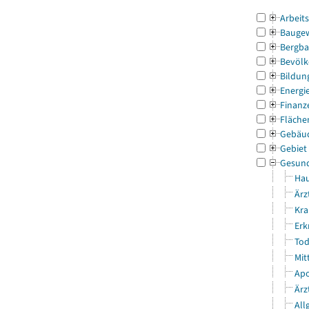
Arbeit
Bauge
Bergba
Bevölk
Bildun
Energi
Finanz
Fläche
Gebäu
Gebiet
Gesun
Hau
Ärz
Kra
Erk
Tod
Mit
Apo
Ärz
All