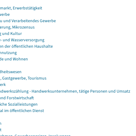
smarkt, Erwerbstätigkeit
werbe
u und Verarbeitendes Gewerbe
erung, Mikrozensus
g und Kultur
e- und Wasserversorgung
en der öffentlichen Haushalte
nnutzung
de und Wohnen
dheitswesen
, Gastgewerbe, Tourismus
erk
dwerkszählung - Handwerksunternehmen, tätige Personen und Umsatz
und Forstwirtschaft
iche Sozialleistungen
al im öffentlichen Dienst
n
t