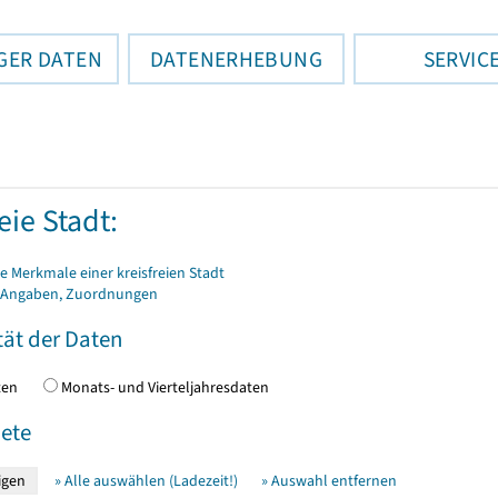
GER DATEN
DATENERHEBUNG
SERVIC
eie Stadt:
 Merkmale einer kreisfreien Stadt
 Angaben, Zuordnungen
tät der Daten
daten
Monats- und Vierteljahresdaten
ete
» Alle auswählen (Ladezeit!)
» Auswahl entfernen