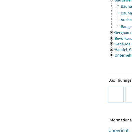
Baugewe
Bauha
Bauha
Ausbau
Baugew
Bergbau 
Bevölkeru
Gebäude
Handel, G
Unterneh
Das Thüringer
Informationen
Copyright