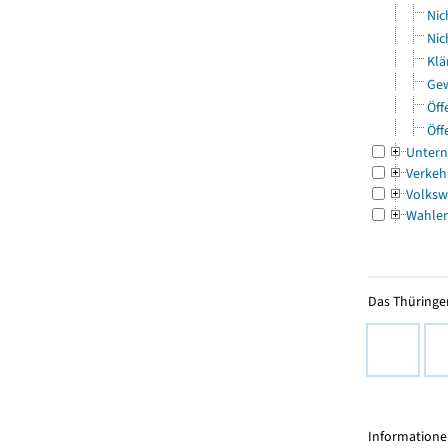
Nic
Nic
Klä
Gew
Öff
Öff
Untern
Verkeh
Volksw
Wahle
Das Thüringer
Informationen