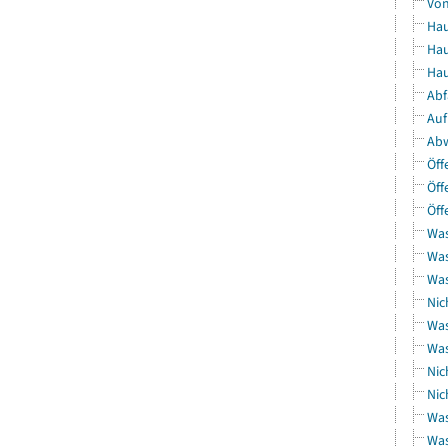
Von
Hau
Hau
Hau
Abf
Auf
Abw
Öff
Öff
Öff
Was
Was
Was
Nic
Was
Was
Nic
Nic
Was
Was