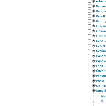
Arbeit
Bauge
Bergba
Bevölk
Bildun
Energi
Finanz
Fläche
Gebäu
Gebiet
Gesun
Handel
Handw
Land- 
Öffentl
Person
Preise
Steuer
Umwel
An 
Von