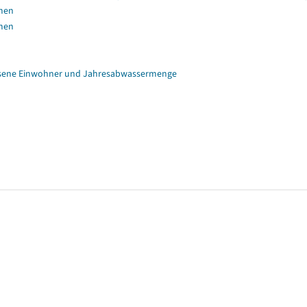
mmen
mmen
ssene Einwohner und Jahresabwassermenge