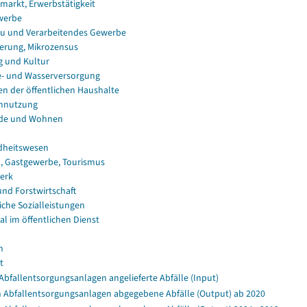
smarkt, Erwerbstätigkeit
werbe
u und Verarbeitendes Gewerbe
erung, Mikrozensus
g und Kultur
e- und Wasserversorgung
en der öffentlichen Haushalte
nnutzung
de und Wohnen
dheitswesen
, Gastgewerbe, Tourismus
erk
und Forstwirtschaft
iche Sozialleistungen
al im öffentlichen Dienst
n
t
Abfallentsorgungsanlagen angelieferte Abfälle (Input)
 Abfallentsorgungsanlagen abgegebene Abfälle (Output) ab 2020