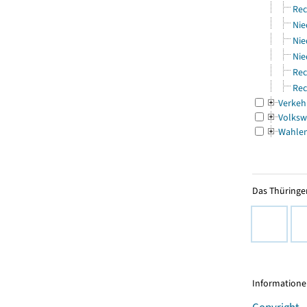
Rec
Nie
Nie
Nie
Rec
Rec
Verkeh
Volksw
Wahle
Das Thüringer
Informationen