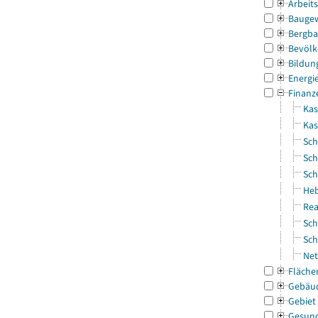
Arbeit
Bauge
Bergba
Bevölk
Bildun
Energi
Finanz
Kas
Ka
Sch
Sch
Sch
Heb
Rea
Sch
Sch
Net
Fläche
Gebäu
Gebiet
Gesun