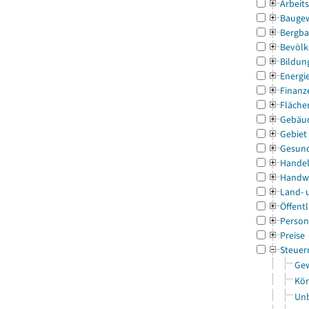
Arbeit
Bauge
Bergba
Bevölk
Bildun
Energi
Finanz
Fläche
Gebäu
Gebiet
Gesun
Handel
Handw
Land- 
Öffentl
Person
Preise
Steuer
Gew
Kör
Unb