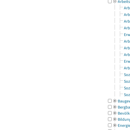
Arbeit
Arb
Arb
Arb
Arb
Erw
Arb
Arb
Arb
Erw
Arb
Soz
Soz
Soz
Soz
Bauge
Bergba
Bevölk
Bildun
Energi