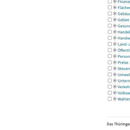
Finanz
Fläche
Gebäu
Gebiet
Gesun
Handel
Handw
Land- 
Öffentl
Person
Preise
Steuer
Umwel
Untern
Verkeh
Volksw
Wahle
Das Thüringer