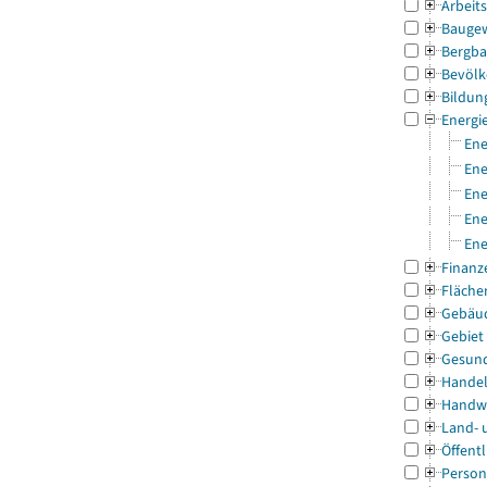
Arbeit
Bauge
Bergba
Bevölk
Bildun
Energi
Ene
Ene
Ene
Ene
Ene
Finanz
Fläche
Gebäu
Gebiet
Gesun
Handel
Handw
Land- 
Öffentl
Person