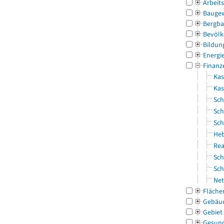
Arbeit
Bauge
Bergba
Bevölk
Bildun
Energi
Finanz
Kas
Ka
Sch
Sch
Sch
Heb
Rea
Sch
Sch
Net
Fläche
Gebäu
Gebiet
Gesun