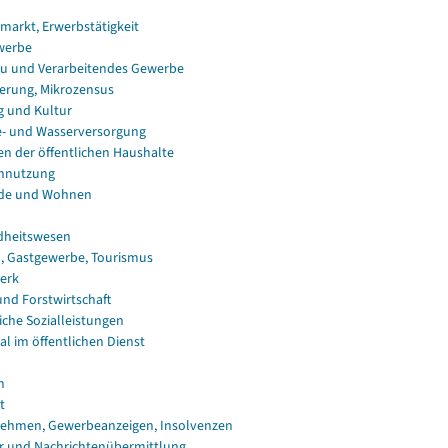
smarkt, Erwerbstätigkeit
werbe
u und Verarbeitendes Gewerbe
erung, Mikrozensus
g und Kultur
e- und Wasserversorgung
en der öffentlichen Haushalte
nnutzung
de und Wohnen
dheitswesen
, Gastgewerbe, Tourismus
erk
und Forstwirtschaft
iche Sozialleistungen
al im öffentlichen Dienst
n
t
ehmen, Gewerbeanzeigen, Insolvenzen
r und Nachrichtenübermittlung