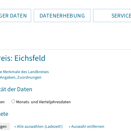
GER DATEN
DATENERHEBUNG
SERVIC
eis: Eichsfeld
e Merkmale des Landkreises
 Angaben, Zuordnungen
tät der Daten
daten
Monats- und Vierteljahresdaten
ete
» Alle auswählen (Ladezeit!)
» Auswahl entfernen