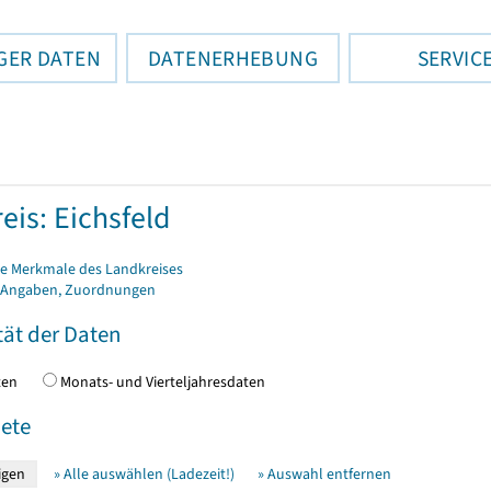
GER DATEN
DATENERHEBUNG
SERVIC
eis: Eichsfeld
e Merkmale des Landkreises
 Angaben, Zuordnungen
tät der Daten
daten
Monats- und Vierteljahresdaten
ete
» Alle auswählen (Ladezeit!)
» Auswahl entfernen