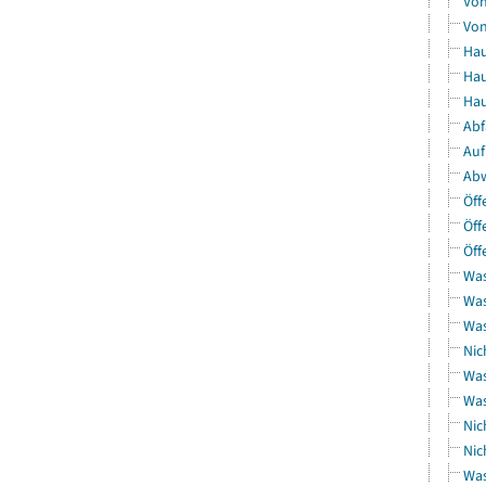
Von
Von
Hau
Hau
Hau
Abf
Auf
Abw
Öff
Öff
Öff
Was
Was
Was
Nic
Was
Was
Nic
Nic
Was