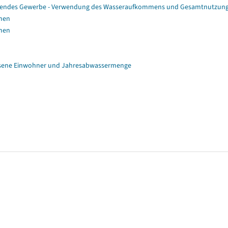
eitendes Gewerbe - Verwendung des Wasseraufkommens und Gesamtnutzun
mmen
mmen
ssene Einwohner und Jahresabwassermenge