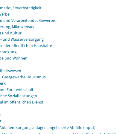
smarkt, Erwerbstätigkeit
werbe
u und Verarbeitendes Gewerbe
erung, Mikrozensus
g und Kultur
e- und Wasserversorgung
en der öffentlichen Haushalte
nnutzung
de und Wohnen
dheitswesen
, Gastgewerbe, Tourismus
erk
und Forstwirtschaft
iche Sozialleistungen
al im öffentlichen Dienst
n
t
Abfallentsorgungsanlagen angelieferte Abfälle (Input)