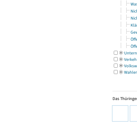
Was
Nic
Nic
Klä
Gew
Öff
Öff
Untern
Verkeh
Volksw
Wahle
Das Thüringer