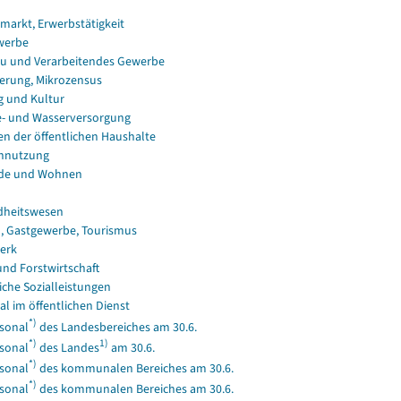
smarkt, Erwerbstätigkeit
werbe
u und Verarbeitendes Gewerbe
erung, Mikrozensus
g und Kultur
e- und Wasserversorgung
en der öffentlichen Haushalte
nnutzung
de und Wohnen
dheitswesen
, Gastgewerbe, Tourismus
erk
und Forstwirtschaft
iche Sozialleistungen
al im öffentlichen Dienst
*)
sonal
des Landesbereiches am 30.6.
*)
1)
sonal
des Landes
am 30.6.
*)
sonal
des kommunalen Bereiches am 30.6.
*)
sonal
des kommunalen Bereiches am 30.6.