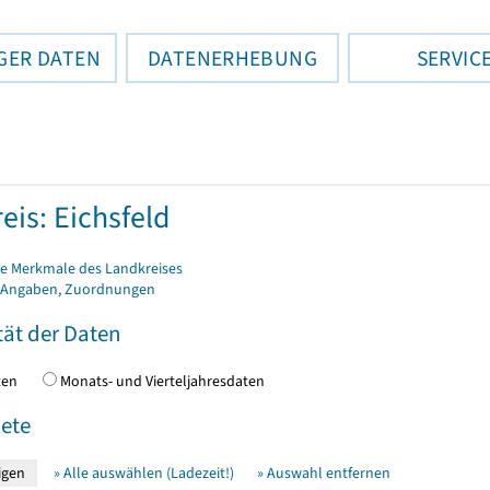
GER DATEN
DATENERHEBUNG
SERVIC
eis: Eichsfeld
e Merkmale des Landkreises
 Angaben, Zuordnungen
tät der Daten
daten
Monats- und Vierteljahresdaten
ete
» Alle auswählen (Ladezeit!)
» Auswahl entfernen