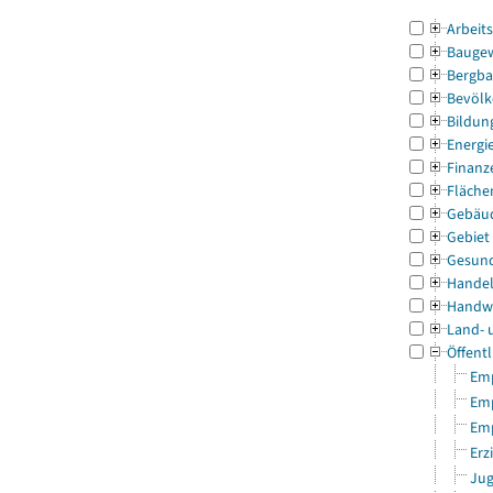
Arbeit
Bauge
Bergba
Bevölk
Bildun
Energi
Finanz
Fläche
Gebäu
Gebiet
Gesun
Handel
Handw
Land- 
Öffentl
Emp
Emp
Emp
Erz
Jug