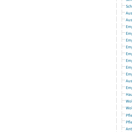
Sch
Aus
Aus
Emp
Emp
Emp
Emp
Emp
Emp
Emp
Emp
Aus
Emp
Hau
Woh
Woh
Pfl
Pfl
Ant