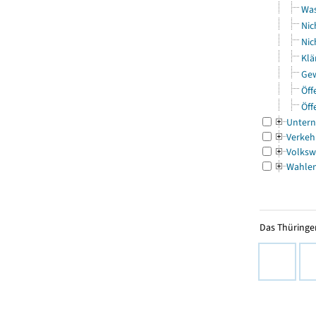
Was
Nic
Nic
Klä
Gew
Öff
Öff
Untern
Verkeh
Volksw
Wahle
Das Thüringer