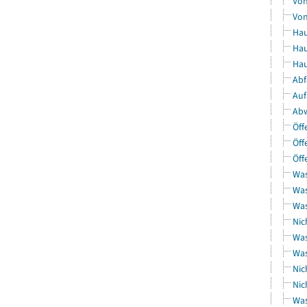
Von
Von
Hau
Hau
Hau
Abf
Auf
Abw
Öff
Öff
Öff
Was
Was
Was
Nic
Was
Was
Nic
Nic
Was