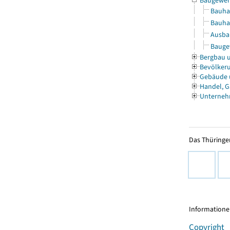
Baugewe
Bauha
Bauha
Ausbau
Baugew
Bergbau 
Bevölkeru
Gebäude
Handel, G
Unterneh
Das Thüringer
Informationen
Copyright