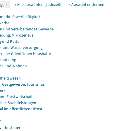
» Alle auswählen (Ladezeit!)
» Auswahl entfernen
smarkt, Erwerbstätigkeit
werbe
u und Verarbeitendes Gewerbe
erung, Mikrozensus
g und Kultur
e- und Wasserversorgung
en der öffentlichen Haushalte
nnutzung
de und Wohnen
dheitswesen
, Gastgewerbe, Tourismus
erk
und Forstwirtschaft
iche Sozialleistungen
al im öffentlichen Dienst
n
erbesteuer