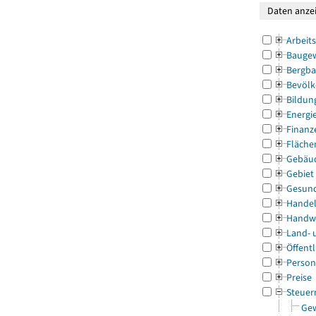
Arbeit
Bauge
Bergba
Bevölk
Bildun
Energi
Finanz
Fläche
Gebäu
Gebiet
Gesun
Handel
Handw
Land- 
Öffentl
Person
Preise
Steuer
Gew