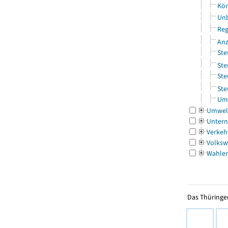
Kör
Unb
Reg
Anz
Ste
Ste
Ste
Ste
Ums
Umwel
Untern
Verkeh
Volksw
Wahle
Das Thüringer