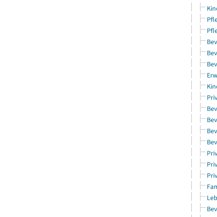
Kin
Pfl
Pfl
Bev
Bev
Bev
Erw
Kin
Pri
Bev
Bev
Bev
Bev
Pri
Pri
Pri
Fam
Leb
Bev