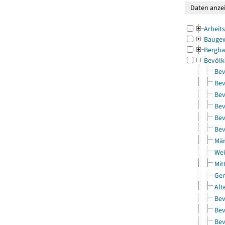
Arbeit
Bauge
Bergba
Bevölk
Bev
Bev
Bev
Bev
Bev
Bev
Män
Wei
Mit
Gem
Alt
Bev
Bev
Bev