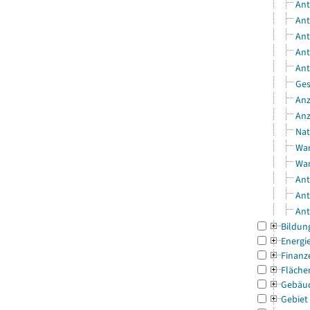
Ant
Ant
Ant
Ant
Ant
Ges
Anz
Anz
Nat
Wan
Wan
Ant
Ant
Ant
Bildun
Energi
Finanz
Fläche
Gebäu
Gebiet