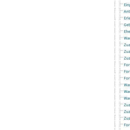
Ein
Ant
Erl
Geb
Ehe
Wan
Zuz
Zuz
Zuz
For
For
For
Wan
Wan
Wan
Zuz
Zuz
Zuz
For