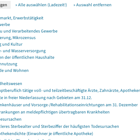
» Alle auswählen (Ladezeit!)
» Auswahl entfernen
smarkt, Erwerbstätigkeit
werbe
u und Verarbeitendes Gewerbe
erung, Mikrozensus
g und Kultur
e- und Wasserversorgung
en der öffentlichen Haushalte
nnutzung
de und Wohnen
dheitswesen
ptberuflich tätige voll- und teilzeitbeschäftigte Ärzte, Zahnärzte, Apothe
te in freier Niederlassung nach Gebieten am 31.12.
nkenhäuser und Vorsorge-/Rehabilitationseinrichtungen am 31. Dezember
rankungen an meldepflichtigen übertragbaren Krankheiten
esursachen
tleres Sterbealter und Sterbeziffer der häufigsten Todesursachen
thekendichte (Einwohner je öffentliche Apotheke)