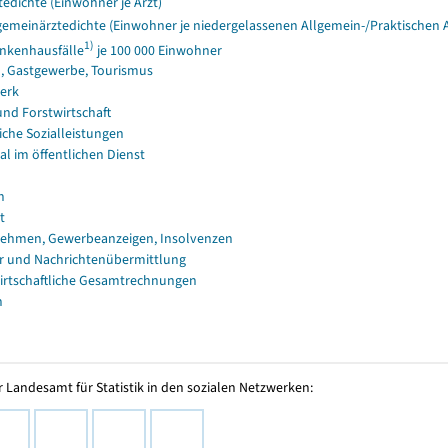
tedichte (Einwohner je Arzt)
gemeinärztedichte (Einwohner je niedergelassenen Allgemein-/Praktischen A
1)
nkenhausfälle
je 100 000 Einwohner
, Gastgewerbe, Tourismus
erk
und Forstwirtschaft
iche Sozialleistungen
al im öffentlichen Dienst
n
t
ehmen, Gewerbeanzeigen, Insolvenzen
r und Nachrichtenübermittlung
irtschaftliche Gesamtrechnungen
n
 Landesamt für Statistik in den sozialen Netzwerken: