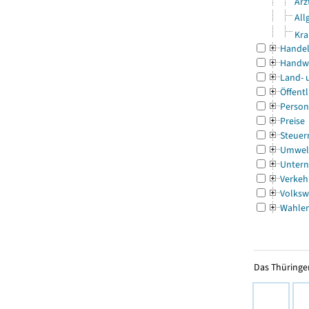
Ärz
All
Kra
Handel
Handw
Land- 
Öffentl
Person
Preise
Steuer
Umwel
Untern
Verkeh
Volksw
Wahle
Das Thüringer