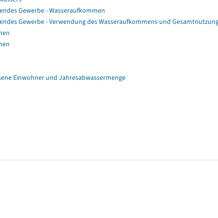
itendes Gewerbe - Wasseraufkommen
eitendes Gewerbe - Verwendung des Wasseraufkommens und Gesamtnutzun
mmen
mmen
ssene Einwohner und Jahresabwassermenge