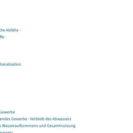
he Abfälle -
fe -
Kanalisation
 Gewerbe
endes Gewerbe - Verbleib des Abwassers
 des Wasseraufkommens und Gesamtnutzung
bwassers