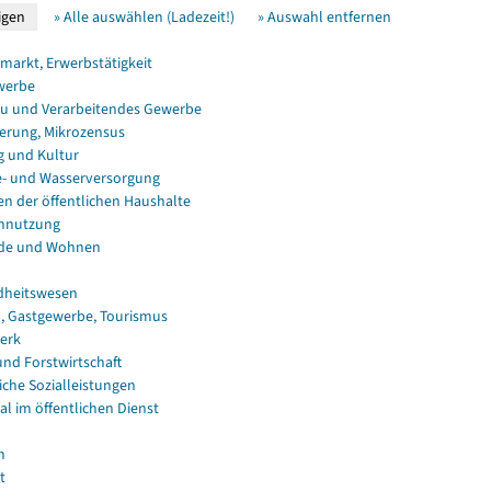
» Alle auswählen (Ladezeit!)
» Auswahl entfernen
smarkt, Erwerbstätigkeit
werbe
u und Verarbeitendes Gewerbe
erung, Mikrozensus
g und Kultur
e- und Wasserversorgung
en der öffentlichen Haushalte
nnutzung
de und Wohnen
dheitswesen
, Gastgewerbe, Tourismus
erk
und Forstwirtschaft
iche Sozialleistungen
al im öffentlichen Dienst
n
t