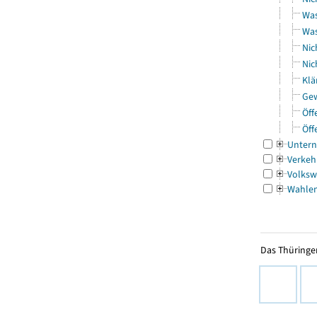
Was
Was
Nic
Nic
Klä
Gew
Öff
Öff
Untern
Verkeh
Volksw
Wahle
Das Thüringer