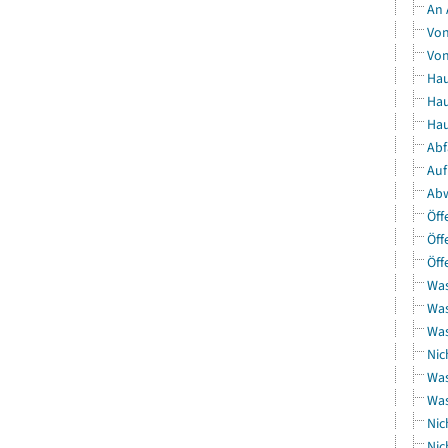
An 
Von
Von
Hau
Hau
Hau
Abf
Auf
Abw
Öff
Öff
Öff
Was
Was
Was
Nic
Was
Was
Nic
Nic