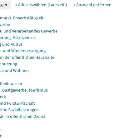
» Alle auswählen (Ladezeit!)
» Auswahl entfernen
smarkt, Erwerbstätigkeit
werbe
u und Verarbeitendes Gewerbe
erung, Mikrozensus
g und Kultur
e- und Wasserversorgung
en der öffentlichen Haushalte
nnutzung
de und Wohnen
dheitswesen
, Gastgewerbe, Tourismus
erk
und Forstwirtschaft
iche Sozialleistungen
al im öffentlichen Dienst
n
t