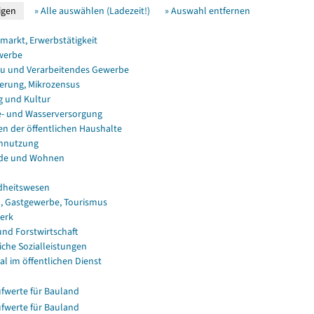
» Alle auswählen (Ladezeit!)
» Auswahl entfernen
smarkt, Erwerbstätigkeit
werbe
u und Verarbeitendes Gewerbe
erung, Mikrozensus
g und Kultur
e- und Wasserversorgung
en der öffentlichen Haushalte
nnutzung
de und Wohnen
dheitswesen
, Gastgewerbe, Tourismus
erk
und Forstwirtschaft
iche Sozialleistungen
al im öffentlichen Dienst
fwerte für Bauland
fwerte für Bauland