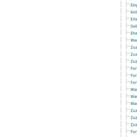
Ein
Ant
Erl
Geb
Ehe
Wan
Zuz
Zuz
Zuz
For
For
For
Wan
Wan
Wan
Zuz
Zuz
Zuz
For