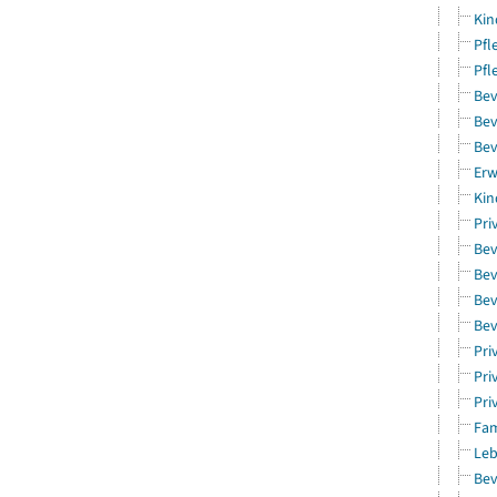
Kin
Pfl
Pfl
Bev
Bev
Bev
Erw
Kin
Pri
Bev
Bev
Bev
Bev
Pri
Pri
Pri
Fam
Leb
Bev