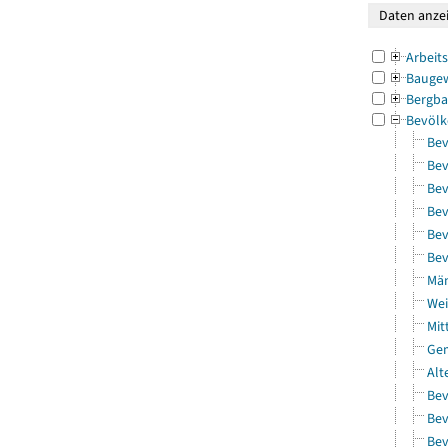
Arbeit
Bauge
Bergba
Bevölk
Bev
Bev
Bev
Bev
Bev
Bev
Män
Wei
Mit
Gem
Alt
Bev
Bev
Bev