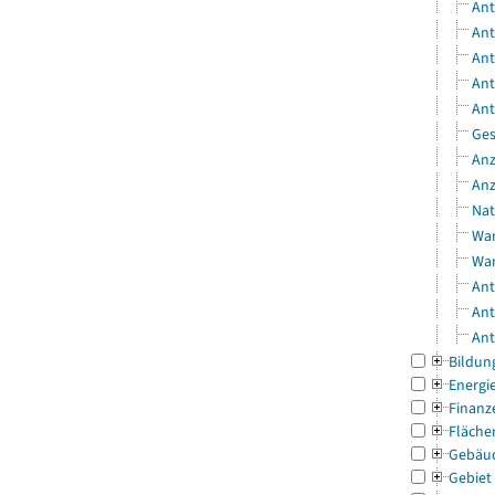
Ant
Ant
Ant
Ant
Ant
Ges
Anz
Anz
Nat
Wan
Wan
Ant
Ant
Ant
Bildun
Energi
Finanz
Fläche
Gebäu
Gebiet