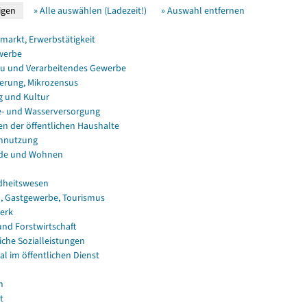
» Alle auswählen (Ladezeit!)
» Auswahl entfernen
smarkt, Erwerbstätigkeit
werbe
u und Verarbeitendes Gewerbe
erung, Mikrozensus
g und Kultur
e- und Wasserversorgung
en der öffentlichen Haushalte
nnutzung
de und Wohnen
dheitswesen
, Gastgewerbe, Tourismus
erk
und Forstwirtschaft
iche Sozialleistungen
al im öffentlichen Dienst
n
t