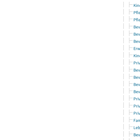
Kin
Pfl
Pfl
Bev
Bev
Bev
Erw
Kin
Pri
Bev
Bev
Bev
Bev
Pri
Pri
Pri
Fam
Leb
Bev