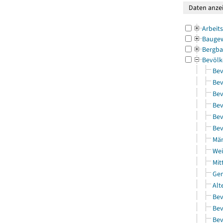
Arbeit
Bauge
Bergba
Bevölk
Bev
Bev
Bev
Bev
Bev
Bev
Män
Wei
Mit
Gem
Alt
Bev
Bev
Bev