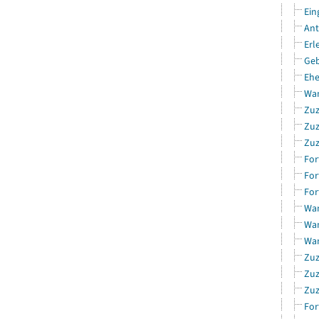
Ein
Ant
Erl
Geb
Ehe
Wan
Zuz
Zuz
Zuz
For
For
For
Wan
Wan
Wan
Zuz
Zuz
Zuz
For