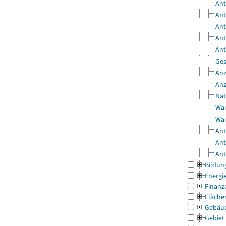
Ant
Ant
Ant
Ant
Ant
Ges
Anz
Anz
Nat
Wan
Wan
Ant
Ant
Ant
Bildun
Energi
Finanz
Fläche
Gebäu
Gebiet