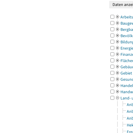
Arbeit
Bauge
Bergba
Bevölk
Bildun
Energi
Finanz
Fläche
Gebäu
Gebiet
Gesun
Handel
Handw
Land- 
Anb
Anb
Anb
Hek
Ern