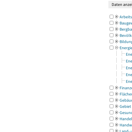
Arbeit
Bauge
Bergba
Bevölk
Bildun
Energi
Ene
Ene
Ene
Ene
Ene
Finanz
Fläche
Gebäu
Gebiet
Gesun
Handel
Handw
Land- 