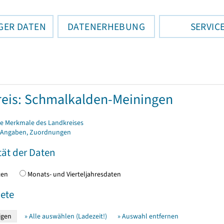
GER DATEN
DATENERHEBUNG
SERVIC
eis: Schmalkalden-Meiningen
e Merkmale des Landkreises
 Angaben, Zuordnungen
tät der Daten
daten
Monats- und Vierteljahresdaten
ete
» Alle auswählen (Ladezeit!)
» Auswahl entfernen