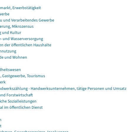
smarkt, Erwerbstätigkeit
werbe
u und Verarbeitendes Gewerbe
erung, Mikrozensus
g und Kultur
e- und Wasserversorgung
en der öffentlichen Haushalte
nnutzung
de und Wohnen
dheitswesen
, Gastgewerbe, Tourismus
erk
dwerkszählung - Handwerksunternehmen, tätige Personen und Umsatz
und Forstwirtschaft
iche Sozialleistungen
al im öffentlichen Dienst
n
t