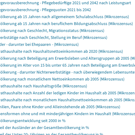
egevorausberechnung - Pflegebedürftige 2021 und 2042 nach Leistungsart
egevorausberechnung - Pflegequoten 2021 bis 2042
ölkerung ab 15 Jahren nach allgemeinem Schulabschluss (Mikrozensus)
ölkerung ab 15 Jahren nach beruflichem Bildungsabschluss (Mikrozensus)
ölkerung nach Geschlecht, Migrationsstatus (Mikrozensus)
erbstätige nach Geschlecht, Stellung im Beruf (Mikrozensus)
der - darunter bei Ehepaaren - (Mikrozensus)
vathaushalte nach Haushaltsnettoeinkommen ab 2020 (Mikrozensus)
ölkerung nach Beteiligung am Erwerbsleben und Altersgruppen ab 2005 (M
ölkerung im Alter von 15 bis unter 65 Jahren nach Beteiligung am Erwerbs
ölkerung - darunter Nichterwerbstätige - nach überwiegendem Lebensunter
ölkerung nach monatlichem Nettoeinkommen ab 2005 (Mikrozensus)
vathaushalte nach Haushaltsgröße (Mikrozensus)
vathaushalte nach Anzahl der ledigen Kinder im Haushalt ab 2005 (Mikrozen
vathaushalte nach monatlichem Haushaltsnettoeinkommen ab 2005 (Mikro
ilien, Paare ohne Kinder und Alleinstehende ab 2005 (Mikrozensus)
ensformen ohne und mit minderjährigen Kindern im Haushalt (Mikrozensus
ölkerungsentwicklung seit 2000 in %
eil der Ausländer an der Gesamtbevölkerung in %
eil der Unter-20-Jährigen an der Gesamtbevölkerung in %