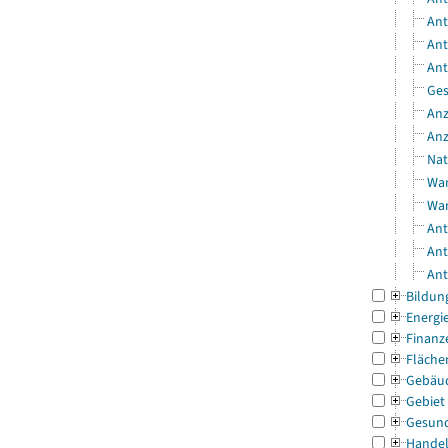
Ant
Ant
Ant
Ges
Anz
Anz
Nat
Wan
Wan
Ant
Ant
Ant
Bildun
Energi
Finanz
Fläche
Gebäu
Gebiet
Gesun
Handel