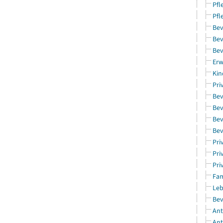
Pfl
Pfl
Bev
Bev
Bev
Erw
Kin
Pri
Bev
Bev
Bev
Bev
Pri
Pri
Pri
Fam
Leb
Bev
Ant
Ant