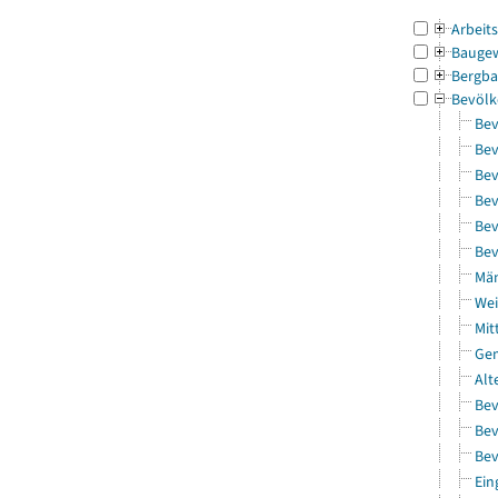
Arbeit
Bauge
Bergba
Bevölk
Bev
Bev
Bev
Bev
Bev
Bev
Män
Wei
Mit
Gem
Alt
Bev
Bev
Bev
Ein