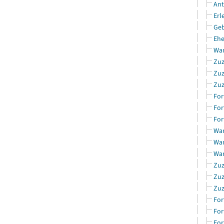
Ant
Erl
Geb
Ehe
Wan
Zuz
Zuz
Zuz
For
For
For
Wan
Wan
Wan
Zuz
Zuz
Zuz
For
For
For