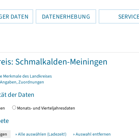
GER DATEN
DATENERHEBUNG
SERVIC
eis: Schmalkalden-Meiningen
e Merkmale des Landkreises
 Angaben, Zuordnungen
tät der Daten
daten
Monats- und Vierteljahresdaten
ete
» Alle auswählen (Ladezeit!)
» Auswahl entfernen