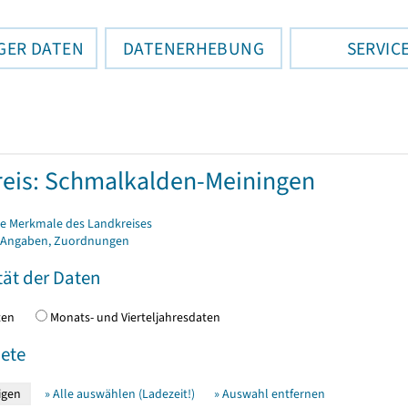
GER DATEN
DATENERHEBUNG
SERVIC
eis: Schmalkalden-Meiningen
e Merkmale des Landkreises
 Angaben, Zuordnungen
tät der Daten
daten
Monats- und Vierteljahresdaten
ete
» Alle auswählen (Ladezeit!)
» Auswahl entfernen