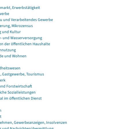
smarkt, Erwerbstätigkeit
werbe
u und Verarbeitendes Gewerbe
erung, Mikrozensus
g und Kultur
e- und Wasserversorgung
en der öffentlichen Haushalte
nnutzung
de und Wohnen
dheitswesen
, Gastgewerbe, Tourismus
erk
und Forstwirtschaft
iche Sozialleistungen
al im öffentlichen Dienst
n
t
ehmen, Gewerbeanzeigen, Insolvenzen
r und Nachrichtenübermittlung