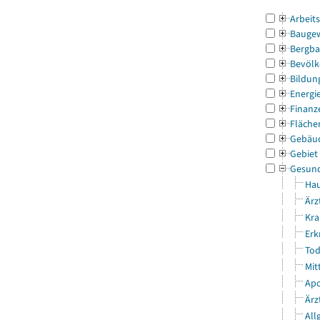
Arbeit
Bauge
Bergba
Bevölk
Bildun
Energi
Finanz
Fläche
Gebäu
Gebiet
Gesun
Hau
Ärz
Kra
Erk
Tod
Mit
Apo
Ärz
All