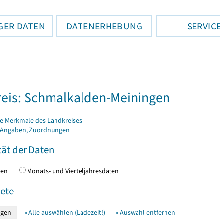
GER DATEN
DATENERHEBUNG
SERVIC
eis: Schmalkalden-Meiningen
e Merkmale des Landkreises
 Angaben, Zuordnungen
tät der Daten
daten
Monats- und Vierteljahresdaten
ete
» Alle auswählen (Ladezeit!)
» Auswahl entfernen