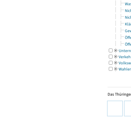
Was
Nic
Nic
Klä
Gew
Öff
Öff
Untern
Verkeh
Volksw
Wahle
Das Thüringer