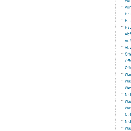
Von
Von
Hau
Hau
Hau
Abf
Auf
Abw
Öff
Öff
Öff
Was
Was
Was
Nic
Was
Was
Nic
Nic
Was