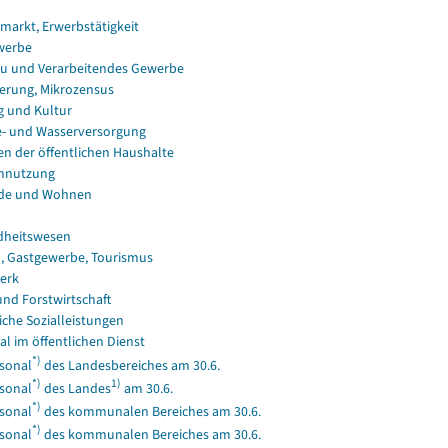
smarkt, Erwerbstätigkeit
werbe
u und Verarbeitendes Gewerbe
erung, Mikrozensus
g und Kultur
e- und Wasserversorgung
en der öffentlichen Haushalte
nnutzung
de und Wohnen
dheitswesen
, Gastgewerbe, Tourismus
erk
und Forstwirtschaft
iche Sozialleistungen
al im öffentlichen Dienst
*)
sonal
des Landesbereiches am 30.6.
*)
1)
sonal
des Landes
am 30.6.
*)
sonal
des kommunalen Bereiches am 30.6.
*)
sonal
des kommunalen Bereiches am 30.6.