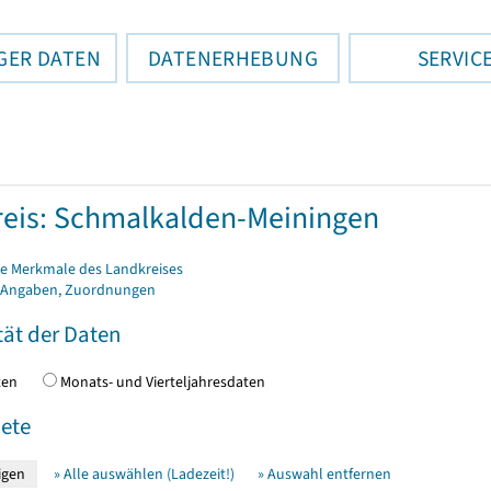
GER DATEN
DATENERHEBUNG
SERVIC
eis: Schmalkalden-Meiningen
e Merkmale des Landkreises
 Angaben, Zuordnungen
tät der Daten
daten
Monats- und Vierteljahresdaten
ete
» Alle auswählen (Ladezeit!)
» Auswahl entfernen